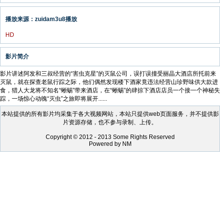
播放来源：zuidam3u8播放
HD
影片简介
影片讲述阿发和三叔经营的“害虫克星”的灭鼠公司，误打误撞受丽晶大酒店所托前来
灭鼠，就在探查老鼠行踪之际，他们偶然发现楼下酒家竟违法经营山珍野味供大款进
食，猎人大龙将不知名“蜥蜴”带来酒店，在“蜥蜴”的肆掠下酒店店员一个接一个神秘失
踪，一场惊心动魄“灭虫”之旅即将展开......
本站提供的所有影片均采集于各大视频网站，本站只提供web页面服务，并不提供影
片资源存储，也不参与录制、上传。
Copyright © 2012 - 2013 Some Rights Reserved
Powered by NM