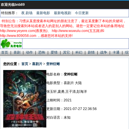
欢迎光临bnb89
特别推荐：
夜.剧场
最新电影
最新电视剧
今日更新
特别公告：习惯从某度搜索本站网址的朋友注意了，最近某度删了本站的关键词，
导致您无法搜索到本站或者进入的是别人的网站。请您一定要记住本站的备用地址
http://www.yeyere.com(夜夜热)、 http://www.wuwulu.com(五五路)和
http://www.809058.com ，感谢您对本站的支持!
首页
|
喜剧
|
动作
|
恐怖
|
爱情
|
其它
|
科幻
|
剧情
|
战争
|
卡通
|
综
您的位置：
首页
>
喜剧片
>
变种狂蜥
电影名称：
变种狂蜥
电影类型：喜剧片 大陆
张玉轩,庞勇,王子清,彭海洋
上映时间：2021
更新日期：2021-07-27 22:36:56
对白语言：未知