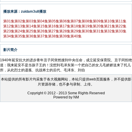
播放来源：zuidam3u8播放
第01集
第02集
第03集
第04集
第05集
第06集
第07集
第08集
第09集
第10集
第11集
第12集
第13集
第14集
第15集
第16集
第17集
第18集
第19集
第20集
第21集
第22集
第23集
第24集
第25集
第26集
第27集
第28集
第29集
第30集
第31集
第32集
第33集
第34集
第35集
第36集
第37集
第38集
第39集
第40集
影片简介
1940年延安抗大的进步青年丑子冈突然接到中央任命，成立延安保育院。丑子冈拒绝
道：我来延安不是当孩子王的！没想到毛泽东第一个把自己的女儿毛娇娇送来了托儿
所，从此烈士的遗孤、抗战将士的后代、毛泽东、刘伯
本站提供的所有影片均采集于各大视频网站，本站只提供web页面服务，并不提供影
片资源存储，也不参与录制、上传。
Copyright © 2012 - 2013 Some Rights Reserved
Powered by NM