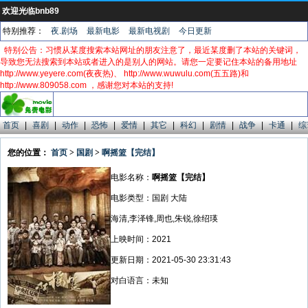
欢迎光临bnb89
特别推荐：
夜.剧场
最新电影
最新电视剧
今日更新
特别公告：习惯从某度搜索本站网址的朋友注意了，最近某度删了本站的关键词，
导致您无法搜索到本站或者进入的是别人的网站。请您一定要记住本站的备用地址
http://www.yeyere.com(夜夜热)、 http://www.wuwulu.com(五五路)和
http://www.809058.com ，感谢您对本站的支持!
首页
|
喜剧
|
动作
|
恐怖
|
爱情
|
其它
|
科幻
|
剧情
|
战争
|
卡通
|
综
您的位置：
首页
>
国剧
>
啊摇篮【完结】
电影名称：
啊摇篮【完结】
电影类型：国剧 大陆
海清,李泽锋,周也,朱锐,徐绍瑛
上映时间：2021
更新日期：2021-05-30 23:31:43
对白语言：未知